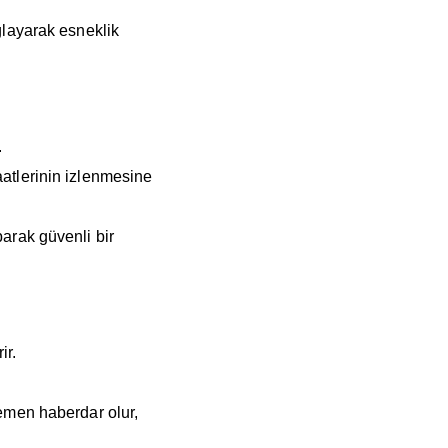
ğlayarak esneklik
.
aatlerinin izlenmesine
parak güvenli bir
ir.
hemen haberdar olur,