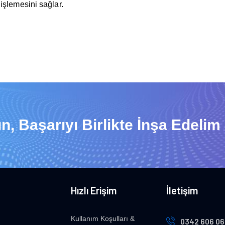
işlemesini sağlar.
n, Başarıyı Birlikte İnşa Edelim
Hızlı Erişim
İletişim
Kullanım Koşulları &
0342 606 06