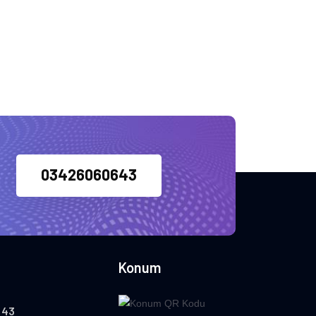
03426060643
Konum
 43