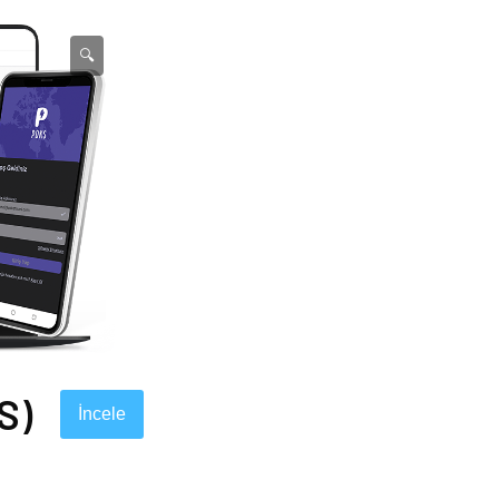
🔍
S)
İncele