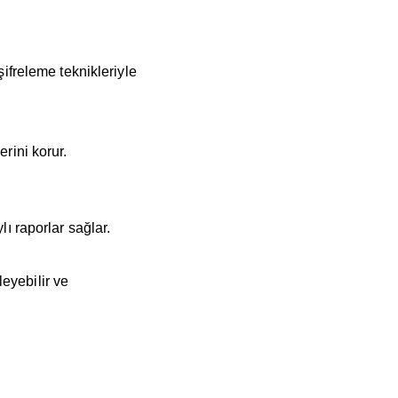
şifreleme teknikleriyle
rini korur.
lı raporlar sağlar.
leyebilir ve