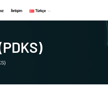
mız
İletişim
Türkçe
 (PDKS)
KS)