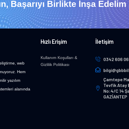
n, Başarıyı Birlikte İnşa Edelim
Hızlı Erişim
İletişim
Kullanım Koşulları &
0342 606 06
eliştirme, web
Gizlilik Politikası
bilgi@gbbbi
 sunuyoruz. Hem
Çamtepe Ma
ilir yazılım
Tevfik Atay 
stemleri alanında
No:4/C 14 Ş
GAZİANTEP