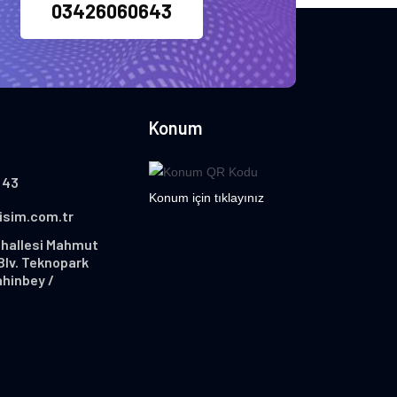
03426060643
Konum
 43
Konum için tıklayınız
lisim.com.tr
hallesi Mahmut
Blv. Teknopark
ahinbey /