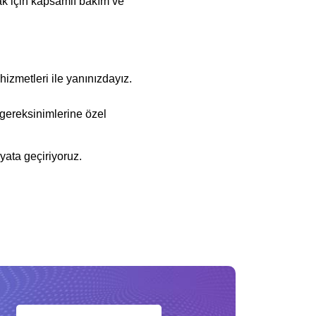
ak için kapsamlı bakım ve
izmetleri ile yanınızdayız.
 gereksinimlerine özel
ayata geçiriyoruz.